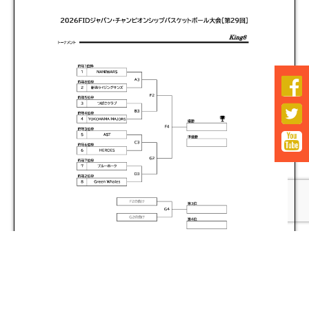


