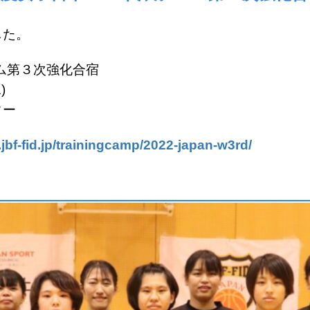
した。
ム第３次強化合宿
)
ター
【会場】
jbf-fid.jp/trainingcamp/2022-japan-w3rd/