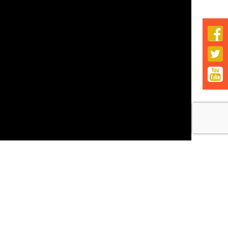


