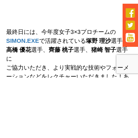


最終日には、今年度女子3×3プロチームの

SIMON.EXE
で活躍されている
塚野 理沙
選手、
高橋 優花
選手、
齊藤 桃子
選手、
猪崎 智子
選手
に
ご協力いただき、
より実戦的な技術やフォーメ
ーションなどをレクチャーいただきました！あ
りがとうございます。