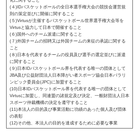
(４)IDバスケットボールの全日本選手権大会の競技会運営規
則の策定並びに開催に関すること
(５)Virtusが主催するバスケットボール世界選手権大会等を
Virtusと協力して日本で開催すること
(６)国外へのチーム派遣に関すること
(７)外国チームの招聘又は外国チームの来征の承認に関する
こと
(８)日本を代表するチームの役員及び選手の選定並びに派遣
に関すること
(９)日本IDバスケットボール界を代表する唯一の団体として
JBA及び公益財団法人日本障がい者スポーツ協会日本パラリ
ンピック委員会(JPC)に加盟すること
(10)日本IDバスケットボール界を代表する唯一の団体として
Virtusに加盟し、同連盟の諸規定及び決定、一般財団法人日本
スポーツ仲裁機構の決定を遵守すること
(11)本法人の目的及び事業活動に功績のあった個人及び団体
の表彰
(12)その他、本法人の目的を達成するために必要な事業