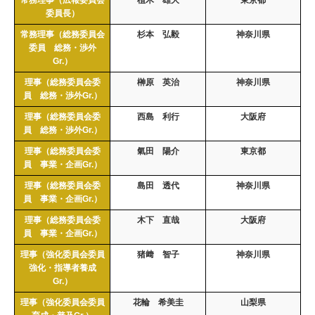
委員長）
常務理事（総務委員会
杉本 弘毅
神奈川県
委員 総務・渉外
Gr.）
理事（総務委員会委
榊原 英治
神奈川県
員 総務・渉外Gr.）
理事（総務委員会委
西島 利行
大阪府
員 総務・渉外Gr.）
理事（総務委員会委
氣田 陽介
東京都
員 事業・企画Gr.）
理事（総務委員会委
島田 透代
神奈川県
員 事業・企画Gr.）
理事（総務委員会委
木下 直哉
大阪府
員 事業・企画Gr.）
理事（強化委員会委員
猪﨑 智子
神奈川県
強化・指導者養成
Gr.）
理事（強化委員会委員
花輪 希美圭
山梨県