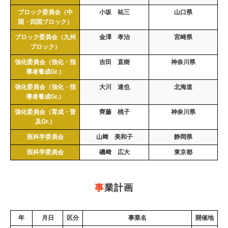
ブロック委員会（中
小坂 祐三
山口県
国・四国ブロック）
ブロック委員会（九州
金澤 孝治
宮崎県
ブロック）
強化委員会（強化・指
吉田 直樹
神奈川県
導者養成Gr.）
強化委員会（強化・指
大川 達也
北海道
導者養成Gr.）
強化委員会（育成・普
齊藤 桃子
神奈川県
及Gr.）
医科学委員会
山﨑 美和子
静岡県
医科学委員会
磯﨑 広大
東京都
事
業計画
年
月日
区分
事業名
開催地