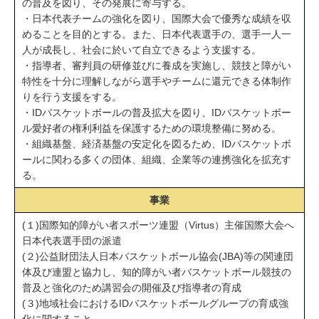
の普及を図り、その発展に寄与する。
・日本代表チームの強化を図り、国際大会で優秀な成績を収
めることを目的とする。また、日本代表選手の、選手一人一
人が成長し、社会に於いて自立できるよう支援する。
・指導者、審判員の研修並びに養成を実施し、競技と障がい
特性を十分に理解しながら選手やチームに還元できる体制作
りを行う支援をする。
・IDバスケットボールの普及拡大を図り、IDバスケットボー
ル愛好者の権利利益を保護するための環境整備に努める。
・組織基盤、経済基盤の安定化を図るため、IDバスケットボ
ールに関わる多くの団体、組織、企業等の連携強化を拡充す
る。
事業
(１)国際知的障がい者スポーツ連盟（Virtus）主催国際大会へ
日本代表選手団の派遣
(２)公益財団法人日本バスケットボール協会(JBA)等の関連団
体及び連盟と協力し、知的障がい者バスケットボール競技の
普及と強化のため講習会の開催及び指導者の育成
(３)地域社会におけるIDバスケットボールグループの育成強
化に関すること