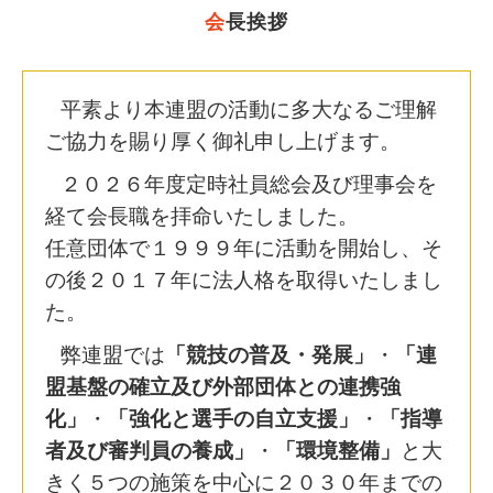
会
長挨拶
平素より本連盟の活動に多大なるご理解
ご協力を賜り厚く御礼申し上げます。
２０２６年度定時社員総会及び理事会を
経て会長職を拝命いたしました。
任意団体で１９９９年に活動を開始し、そ
の後２０１７年に法人格を取得いたしまし
た。
弊連盟では
「競技の普及・発展」
・
「連
盟基盤の確立及び外部団体との連携強
化」
・
「強化と選手の自立支援」
・
「指導
者及び審判員の養成」
・
「環境整備」
と大
きく５つの施策を中心に２０３０年までの