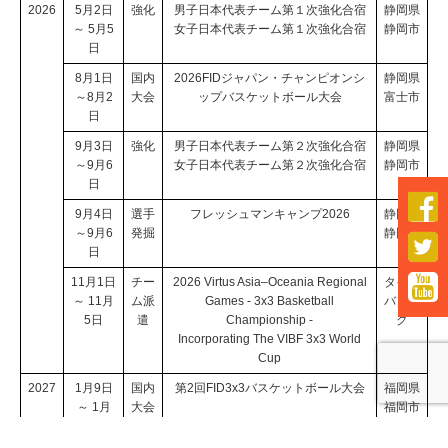
2026
5月2日
強化
男子日本代表チーム第１次強化合宿
静岡県
～ 5月5
女子日本代表チーム第１次強化合宿
静岡市
日
8月1日
国内
2026FIDジャパン・チャンピオンシ
静岡県
～8月2
大会
ップバスケットボール大会
富士市
日
9月3日
強化
男子日本代表チーム第２次強化合宿
静岡県
～9月6
女子日本代表チーム第２次強化合宿
静岡市
日

9月4日
選手
フレッシュマンキャンプ2026
静岡県
～9月6
発掘
静岡市

日

11月1日
チー
2026 Virtus Asia–Oceania Regional
タイ・
～ 11月
ム派
Games - 3x3 Basketball
バンコ
5日
遣
Championship -
ク
Incorporating The VIBF 3x3 World
Cup
2027
1月9日
国内
第2回FID3x3バスケットボール大会
福岡県
～ 1月
大会
福岡市
10日