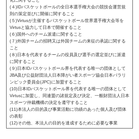
(４)IDバスケットボールの全日本選手権大会の競技会運営規
則の策定並びに開催に関すること
(５)Virtusが主催するバスケットボール世界選手権大会等を
Virtusと協力して日本で開催すること
(６)国外へのチーム派遣に関すること
(７)外国チームの招聘又は外国チームの来征の承認に関する
こと
(８)日本を代表するチームの役員及び選手の選定並びに派遣
に関すること
(９)日本IDバスケットボール界を代表する唯一の団体として
JBA及び公益財団法人日本障がい者スポーツ協会日本パラリ
ンピック委員会(JPC)に加盟すること
(10)日本IDバスケットボール界を代表する唯一の団体として
Virtusに加盟し、同連盟の諸規定及び決定、一般財団法人日本
スポーツ仲裁機構の決定を遵守すること
(11)本法人の目的及び事業活動に功績のあった個人及び団体
の表彰
(12)その他、本法人の目的を達成するために必要な事業