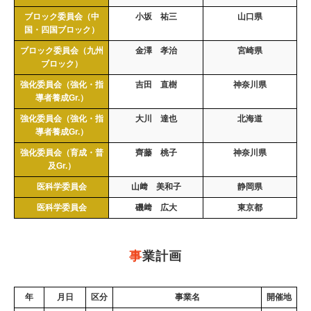
ブロック委員会（中
小坂 祐三
山口県
国・四国ブロック）
ブロック委員会（九州
金澤 孝治
宮崎県
ブロック）
強化委員会（強化・指
吉田 直樹
神奈川県
導者養成Gr.）
強化委員会（強化・指
大川 達也
北海道
導者養成Gr.）
強化委員会（育成・普
齊藤 桃子
神奈川県
及Gr.）
医科学委員会
山﨑 美和子
静岡県
医科学委員会
磯﨑 広大
東京都
事
業計画
年
月日
区分
事業名
開催地