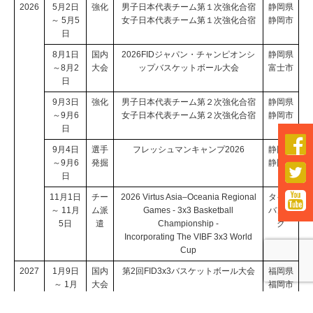
2026
5月2日
強化
男子日本代表チーム第１次強化合宿
静岡県
～ 5月5
女子日本代表チーム第１次強化合宿
静岡市
日
8月1日
国内
2026FIDジャパン・チャンピオンシ
静岡県
～8月2
大会
ップバスケットボール大会
富士市
日
9月3日
強化
男子日本代表チーム第２次強化合宿
静岡県
～9月6
女子日本代表チーム第２次強化合宿
静岡市
日

9月4日
選手
フレッシュマンキャンプ2026
静岡県
～9月6
発掘
静岡市

日

11月1日
チー
2026 Virtus Asia–Oceania Regional
タイ・
～ 11月
ム派
Games - 3x3 Basketball
バンコ
5日
遣
Championship -
ク
Incorporating The VIBF 3x3 World
Cup
2027
1月9日
国内
第2回FID3x3バスケットボール大会
福岡県
～ 1月
大会
福岡市
10日