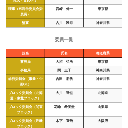
育成・普及Gr.）
理事（医科学委員会委
宮崎 伸一
東京都
員長）
監事
古川 雅司
神奈川県
委員一覧
担当
氏名
都道府県
事務局
大沼 弘法
東京都
事務局
関 圭子
神奈川県
総務委員会（事業・企
吉田 朋代
神奈川県
画Gr.）
ブロック委員会（北海
大川 達也
北海道
道・東北ブロック）
ブロック委員会（関東
花輪 希美圭
山梨県
ブロック）
ブロック委員会（近畿
木下 直哉
大阪府
ブロック）