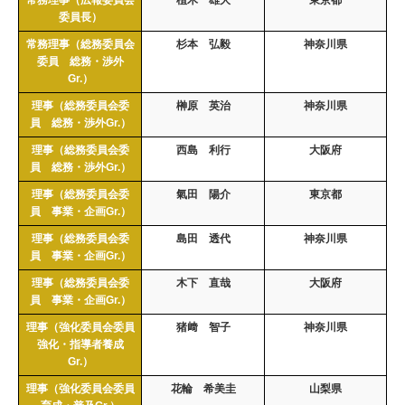
委員長）
常務理事（総務委員会
杉本 弘毅
神奈川県
委員 総務・渉外
Gr.）
理事（総務委員会委
榊原 英治
神奈川県
員 総務・渉外Gr.）
理事（総務委員会委
西島 利行
大阪府
員 総務・渉外Gr.）
理事（総務委員会委
氣田 陽介
東京都
員 事業・企画Gr.）
理事（総務委員会委
島田 透代
神奈川県
員 事業・企画Gr.）
理事（総務委員会委
木下 直哉
大阪府
員 事業・企画Gr.）
理事（強化委員会委員
猪﨑 智子
神奈川県
強化・指導者養成
Gr.）
理事（強化委員会委員
花輪 希美圭
山梨県