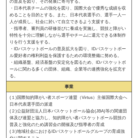
の普及を図り、その発展に寄与する。
・日本代表チームの強化を図り、国際大会で優秀な成績を収
めることを目的とする。また、日本代表選手の、選手一人一
人が成長し、社会に於いて自立できるよう支援する。
・指導者、審判員の研修並びに養成を実施し、競技と障がい
特性を十分に理解しながら選手やチームに還元できる体制作
りを行う支援をする。
・IDバスケットボールの普及拡大を図り、IDバスケットボー
ル愛好者の権利利益を保護するための環境整備に努める。
・組織基盤、経済基盤の安定化を図るため、IDバスケットボ
ールに関わる多くの団体、組織、企業等の連携強化を拡充す
る。
事業
(１)国際知的障がい者スポーツ連盟（Virtus）主催国際大会へ
日本代表選手団の派遣
(２)公益財団法人日本バスケットボール協会(JBA)等の関連団
体及び連盟と協力し、知的障がい者バスケットボール競技の
普及と強化のため講習会の開催及び指導者の育成
(３)地域社会におけるIDバスケットボールグループの育成強
化に関すること