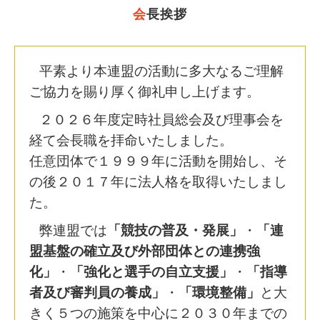
会
長挨拶
平素より本連盟の活動に多大なるご理解
ご協力を賜り厚く御礼申し上げます。
２０２６年度定時社員総会及び理事会を
経て会長職を拝命いたしました。
任意団体で１９９９年に活動を開始し、そ
の後２０１７年に法人格を取得いたしまし
た。
弊連盟では
「競技の普及・発展」
・
「連
盟基盤の確立及び外部団体との連携強
化」
・
「強化と選手の自立支援」
・
「指導
者及び審判員の養成」
・
「環境整備」
と大
きく５つの施策を中心に２０３０年までの