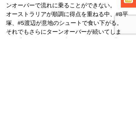
ンオーバーで流れに乗ることができない。
オーストラリアが順調に得点を重ねる中、#8平
塚、#5渡辺が意地のシュートで食い下がる。
それでもさらにターンオーバーが続いてしま
い、残り4分でたまらずタイムアウトを要求。
しかし負の連鎖を止めることができず、42-98
で3Qを終えた。
４Ｑ
気持ちを切り替え挑んだ4Q、残り5分で14-6の
ラン。
国内合宿からずっとテーマにしてきた早いトラ
ンジションのバスケットボールを体現する。
エース不在の中、奮起するベテラン・中堅に若
手も何とかついていく。