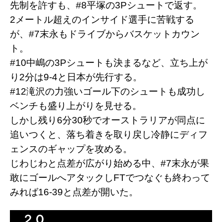
先制を許すも、#8平塚の3Pシュートで返す。
2メートル超えのインサイド選手に苦戦する
が、#7末永もドライブからバスケットカウン
ト。
#10中嶋の3Pシュートも決まるなど、立ち上が
り2分は9-4と日本が先行する。
#12滝沢の力強いゴール下のシュートも成功し
ベンチも盛り上がりを見せる。
しかし残り6分30秒でオーストラリアが同点に
追いつくと、落ち着きを取り戻し冷静にディフ
ェンスのギャップを攻める。
じわじわと点差が広がり始める中、#7末永が果
敢にゴールへアタックしFTでつなぐも終わって
みれば16-39と点差が開いた。
２Ｑ