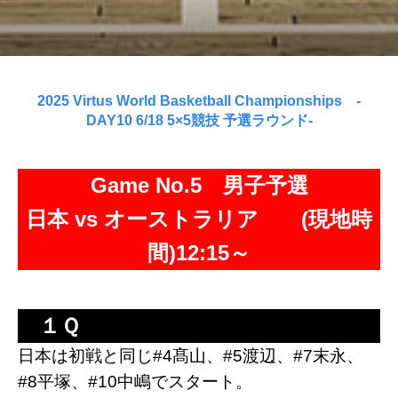
2025 Virtus World Basketball Championships -
DAY10 6/18 5×5競技 予選ラウンド-
Game No.5 男子予選
日本 vs オーストラリア (現地時
間)12:15～
１Ｑ
日本は初戦と同じ#4髙山、#5渡辺、#7末永、
#8平塚、#10中嶋でスタート。