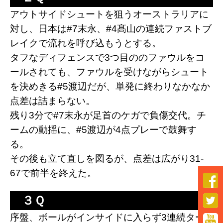
アウトサイドシュートを狙うオーストラリアに
対し、日本は#7末永、#4髙山の連続ファストブ
レイクで流れを呼び込もうとする。
タフなディフェンスで3つ目ののファウルをコ
ールされても、ファウルを受けながらシュート
を決めきる#5渡辺だが、単発に終わりなかなか
点差は詰まらない。
残り3分で#7末永が足首のケガで負傷交代。チ
ームの動揺に、#5渡辺が4点プレーで鼓舞す
る。
その後も立て直しを図るが、点差は広がり31-
67で前半を終えた
。


３Ｑ
序盤、ボールがインサイドに入らず3連続ター
