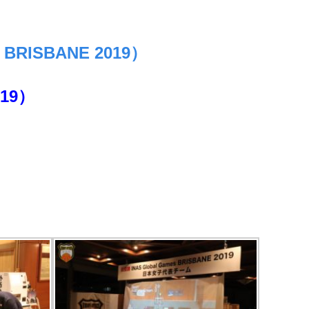
RISBANE 2019）
019）