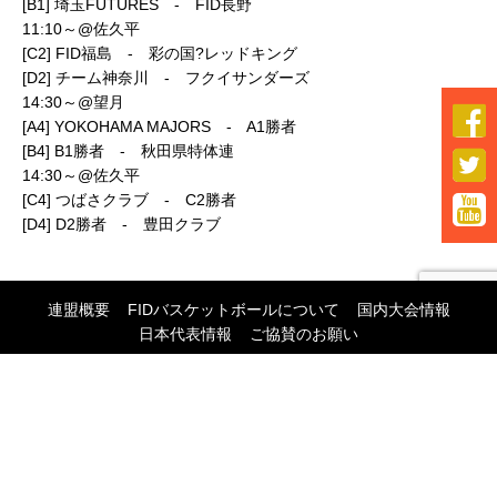
[B1] 埼玉FUTURES - FID長野
11:10～@佐久平
[C2] FID福島 - 彩の国?レッドキング
[D2] チーム神奈川 - フクイサンダーズ
14:30～@望月

[A4] YOKOHAMA MAJORS - A1勝者
[B4] B1勝者 - 秋田県特体連

14:30～@佐久平
[C4] つばさクラブ - C2勝者

[D4] D2勝者 - 豊田クラブ
連盟概要
FIDバスケットボールについて
国内大会情報
日本代表情報
ご協賛のお願い
一般社団法人
日本FIDバスケットボール連盟
COPYRIGHT (C) 日本FIDバスケットボール連盟 All RIGHTS