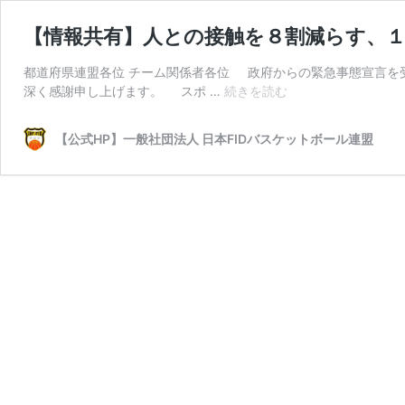
【情報共有】人との接触を８割減らす、
都道府県連盟各位 チーム関係者各位 政府からの緊急事態宣言を受
【情
深く感謝申し上げます。 スポ …
続きを読む
報
共
【公式HP】一般社団法人 日本FIDバスケットボール連盟
有】
人
と
の
接
触
を
８
割
減
ら
す、
１
０